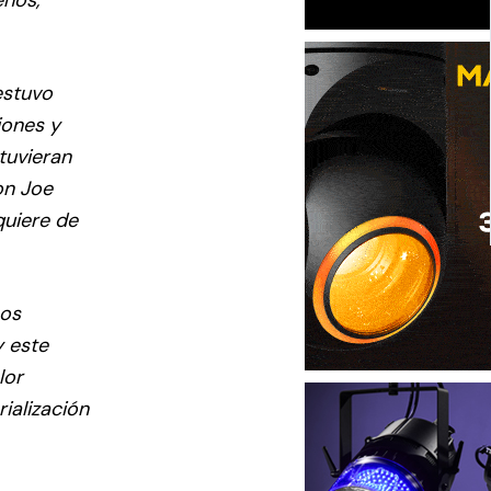
estuvo
iones y
tuvieran
on Joe
quiere de
mos
y este
lor
ialización