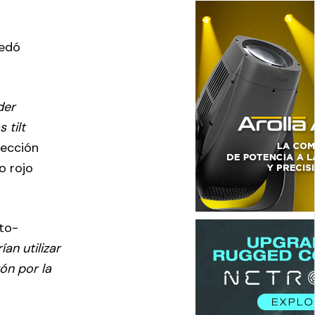
uedó
der
 tilt
tección
o rojo
sto-
an utilizar
ón por la