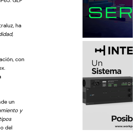
IP65. GLP
raluz, ha
didad,
ación, con
ox.
a
sde un
amiento y
tipos
no del