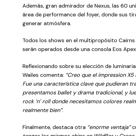
Además, gran admirador de Nexus, las 60 un
área de performance del foyer, donde sus tir
generar atmósfera.
Todos los shows en el multipropósito Cairns
serán operados desde una consola Eos Apex
Reflexionando sobre su elección de luminari
Wailes comenta:
“Creo que el impression X5 
Fue una característica clave que pudieran t
presentamos ballet y drama tradicional, y l
rock ‘n’ roll donde necesitamos colores real
realmente bien”
.
Finalmente, destaca otra
“enorme ventaja”
cu
tengas los mismos chips en WildBar y Creos 