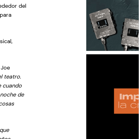
ededor del
 para
ical,
 Joe
l teatro.
te cuando
a noche de
 cosas
 que
eños,