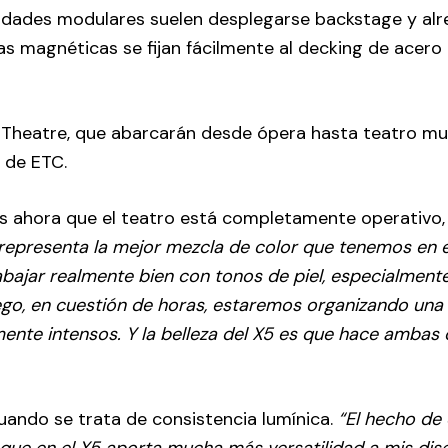
idades modulares suelen desplegarse backstage y alr
as magnéticas se fijan fácilmente al decking de acero
 Theatre, que abarcarán desde ópera hasta teatro mus
 de ETC.
as ahora que el teatro está completamente operativo,
representa la mejor mezcla de color que tenemos en e
rabajar realmente bien con tonos de piel, especialmen
uego, en cuestión de horas, estaremos organizando un
mente intensos. Y la belleza del X5 es que hace ambas
ando se trata de consistencia lumínica.
“El hecho de
que en el X5 aporta mucha más versatilidad a mis dis