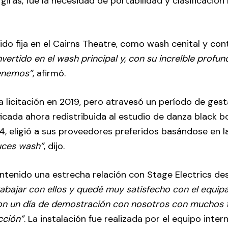
as, fue la necesidad de portabilidad y clasificación 
o fija en el Cairns Theatre, como wash cenital y cont
vertido en el wash principal y, con su increíble profun
tenemos”
, afirmó.
a licitación en 2019, pero atravesó un período de gest
ficada ahora redistribuida al estudio de danza black b
4, eligió a sus proveedores preferidos basándose en l
luces wash”
, dijo.
antenido una estrecha relación con Stage Electrics de
abajar con ellos y quedé muy satisfecho con el equip
ron un día de demostración con nosotros con muchos 
cción”
. La instalación fue realizada por el equipo inter