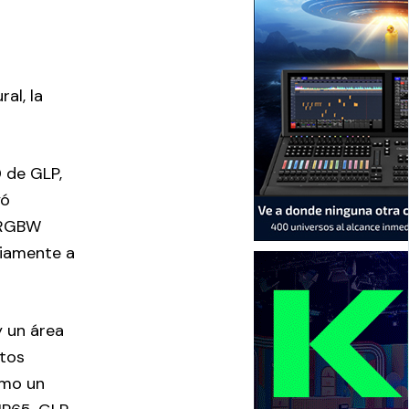
al, la
D de GLP,
yó
s RGBW
viamente a
y un área
ntos
smo un